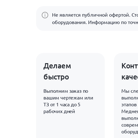
Не является публичной офертой. Сто
оборудования. Информацию по точн
Делаем
Конт
быстро
каче
Выполним заказ по
Мы сле
вашим чертежам или
выполн
ТЗ от 1 часа до 5
этапов 
рабочих дней
Медне
выполн
совре
обору