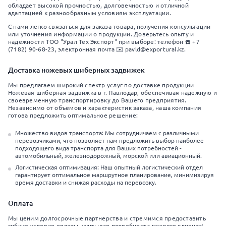
обладает высокой прочностью, долговечностью и отличной
адаптацией к разнообразным условиям эксплуатации.
С нами легко связаться для заказа товара, получения консультации
или уточнения информации о продукции. Доверьтесь опыту и
надежности ТОО "Урал Тех Экспорт" при выборе: телефон ☎️ +7
(7182) 90-68-23, электронная почта ✉️ pavld@exportural.kz.
Доставка ножевых шиберных задвижек
Мы предлагаем широкий спектр услуг по доставке продукции
Ножевая шиберная задвижка в г. Павлодар, обеспечивая надежную и
своевременную транспортировку до Вашего предприятия.
Независимо от объемов и характеристик заказа, наша компания
готова предложить оптимальное решение:
Множество видов транспорта: Мы сотрудничаем с различными
перевозчиками, что позволяет нам предложить выбор наиболее
подходящего вида транспорта для Ваших потребностей -
автомобильный, железнодорожный, морской или авиационный.
Логистическая оптимизация: Наш опытный логистический отдел
гарантирует оптимальное маршрутное планирование, минимизируя
время доставки и снижая расходы на перевозку.
Оплата
Мы ценим долгосрочные партнерства и стремимся предоставить
гибкие условия оплаты, учитывая потребности каждого клиента: