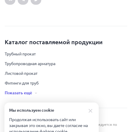
Каталог поставляемой продукции
Трубный прокат
Трубопроводная арматура
Листовой прокат
Фитинги для труб
Показать ещё
Мы используем сookie
Урал Тех Экспорт — Казахстан © 2019-
2026
.
Продолжая использовать сайт или
Все права защищены. Копирование информации преследуется по
закрывая это окно, вы даете согласие на
закону.
использование файлов сookie