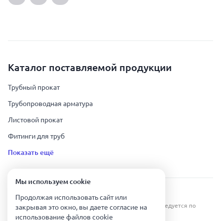
Каталог поставляемой продукции
Трубный прокат
Трубопроводная арматура
Листовой прокат
Фитинги для труб
Показать ещё
Мы используем сookie
Урал Тех Экспорт — Казахстан © 2019-
2026
.
Продолжая использовать сайт или
Все права защищены. Копирование информации преследуется по
закрывая это окно, вы даете согласие на
закону.
использование файлов сookie