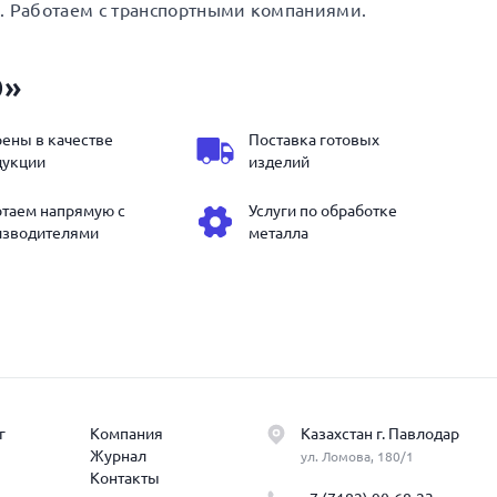
. Работаем с транспортными компаниями.
Э»
ены в качестве
Поставка готовых
дукции
изделий
отаем напрямую с
Услуги по обработке
изводителями
металла
г
Компания
Казахстан г. Павлодар
Журнал
ул. Ломова, 180/1
Контакты