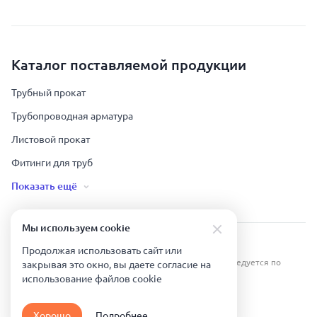
Каталог поставляемой продукции
Трубный прокат
Трубопроводная арматура
Листовой прокат
Фитинги для труб
Показать ещё
Мы используем сookie
Урал Тех Экспорт — Казахстан © 2019-
2026
.
Продолжая использовать сайт или
Все права защищены. Копирование информации преследуется по
закрывая это окно, вы даете согласие на
закону.
использование файлов сookie
Карта сайта
Хорошо
Подробнее