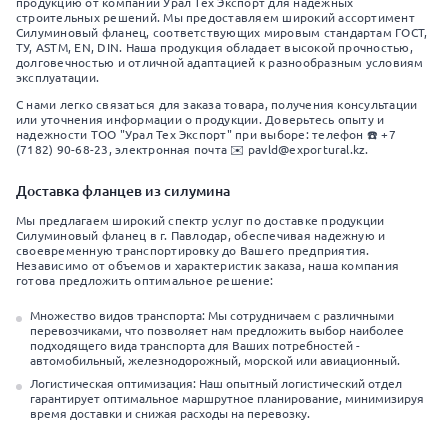
продукцию от компании Урал Тех Экспорт для надежных
строительных решений. Мы предоставляем широкий ассортимент
Силуминовый фланец, соответствующих мировым стандартам ГОСТ,
ТУ, ASTM, EN, DIN. Наша продукция обладает высокой прочностью,
долговечностью и отличной адаптацией к разнообразным условиям
эксплуатации.
С нами легко связаться для заказа товара, получения консультации
или уточнения информации о продукции. Доверьтесь опыту и
надежности ТОО "Урал Тех Экспорт" при выборе: телефон ☎️ +7
(7182) 90-68-23, электронная почта ✉️ pavld@exportural.kz.
Доставка фланцев из силумина
Мы предлагаем широкий спектр услуг по доставке продукции
Силуминовый фланец в г. Павлодар, обеспечивая надежную и
своевременную транспортировку до Вашего предприятия.
Независимо от объемов и характеристик заказа, наша компания
готова предложить оптимальное решение:
Множество видов транспорта: Мы сотрудничаем с различными
перевозчиками, что позволяет нам предложить выбор наиболее
подходящего вида транспорта для Ваших потребностей -
автомобильный, железнодорожный, морской или авиационный.
Логистическая оптимизация: Наш опытный логистический отдел
гарантирует оптимальное маршрутное планирование, минимизируя
время доставки и снижая расходы на перевозку.