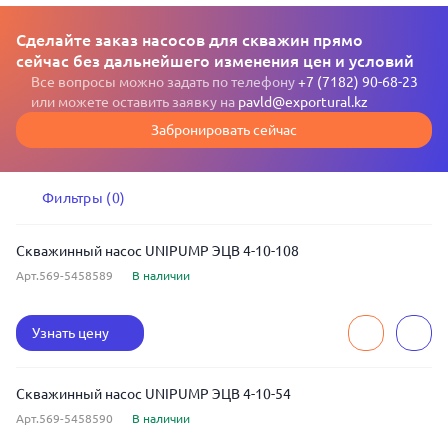
Сделайте заказ насосов для скважин прямо
сейчас без дальнейшего изменения цен и условий
Все вопросы можно задать по телефону
+7 (7182) 90-68-23
или можете оставить заявку на
pavld@exportural.kz
Забронировать сейчас
Фильтры (0)
Скважинный насос UNIPUMP ЭЦВ 4-10-108
Арт.569-5458589
В наличии
Узнать цену
Скважинный насос UNIPUMP ЭЦВ 4-10-54
Арт.569-5458590
В наличии