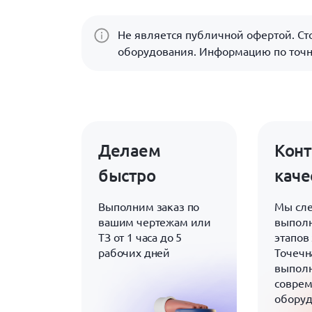
Не является публичной офертой. Сто
оборудования. Информацию по точн
Делаем
Конт
быстро
каче
Выполним заказ по
Мы сле
вашим чертежам или
выполн
ТЗ от 1 часа до 5
этапов 
рабочих дней
Точечн
выполн
совре
обору