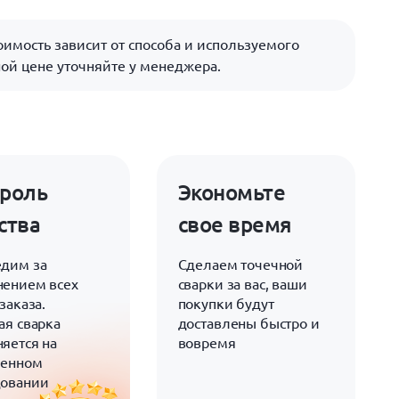
имость зависит от способа и используемого
ой цене уточняйте у менеджера.
роль
Экономьте
ства
свое время
дим за
Сделаем точечной
ением всех
сварки за вас, ваши
заказа.
покупки будут
ая сварка
доставлены быстро и
яется на
вовремя
менном
довании