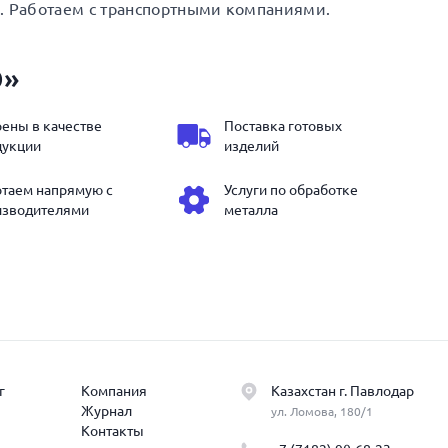
. Работаем с транспортными компаниями.
Э»
ены в качестве
Поставка готовых
дукции
изделий
отаем напрямую с
Услуги по обработке
изводителями
металла
г
Компания
Казахстан г. Павлодар
Журнал
ул. Ломова, 180/1
Контакты