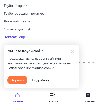
Трубный прокат
Трубопроводная арматура
Листовой прокат
Фитинги для труб
Показать ещё
Мы используем сookie
Урал Тех Экспорт — Казахстан © 2019-
2026
.
Продолжая использовать сайт или
Все права защищены. Копирование информации преследуется по
закрывая это окно, вы даете согласие на
закону.
использование файлов сookie
Карта сайта
Хорошо
Подробнее
Политика конфиденциальности
Главная
Каталог
Корзина