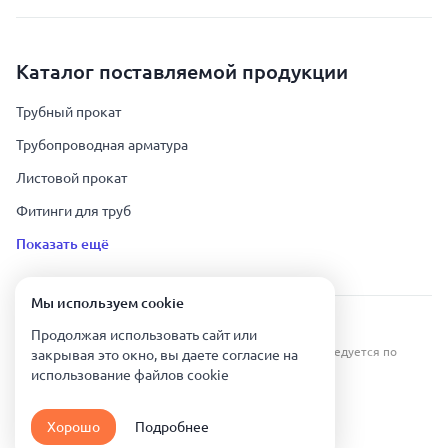
Каталог поставляемой продукции
Трубный прокат
Трубопроводная арматура
Листовой прокат
Фитинги для труб
Показать ещё
Мы используем сookie
Урал Тех Экспорт — Казахстан © 2019-
2026
.
Продолжая использовать сайт или
Все права защищены. Копирование информации преследуется по
закрывая это окно, вы даете согласие на
закону.
использование файлов сookie
Карта сайта
Хорошо
Подробнее
Политика конфиденциальности