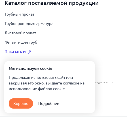
Каталог поставляемой продукции
Трубный прокат
Трубопроводная арматура
Листовой прокат
Фитинги для труб
Показать ещё
Мы используем сookie
Урал Тех Экспорт — Казахстан © 2019-
2026
.
Продолжая использовать сайт или
Все права защищены. Копирование информации преследуется по
закрывая это окно, вы даете согласие на
закону.
использование файлов сookie
Карта сайта
Хорошо
Подробнее
Политика конфиденциальности