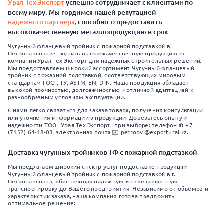
Урал Тех Экспорт
успешно сотрудничает с клиентами по
всему миру. Мы гордимся нашей репутацией
надежного партнера
, способного предоставить
высококачественную металлопродукцию в срок.
Чугунный фланцевый тройник с пожарной подставкой в
Петропавловске - купить высококачественную продукцию от
компании Урал Тех Экспорт для надежных строительных решений.
Мы предоставляем широкий ассортимент Чугунный фланцевый
тройник с пожарной подставкой, соответствующих мировым
стандартам ГОСТ, ТУ, ASTM, EN, DIN. Наша продукция обладает
высокой прочностью, долговечностью и отличной адаптацией к
разнообразным условиям эксплуатации.
С нами легко связаться для заказа товара, получения консультации
или уточнения информации о продукции. Доверьтесь опыту и
надежности ТОО "Урал Тех Экспорт" при выборе: телефон ☎️ +7
(7152) 64-18-03, электронная почта ✉️ petropvl@exportural.kz.
Доставка чугунных тройников ТФ с пожарной подставкой
Мы предлагаем широкий спектр услуг по доставке продукции
Чугунный фланцевый тройник с пожарной подставкой в г.
Петропавловск, обеспечивая надежную и своевременную
транспортировку до Вашего предприятия. Независимо от объемов и
характеристик заказа, наша компания готова предложить
оптимальное решение: