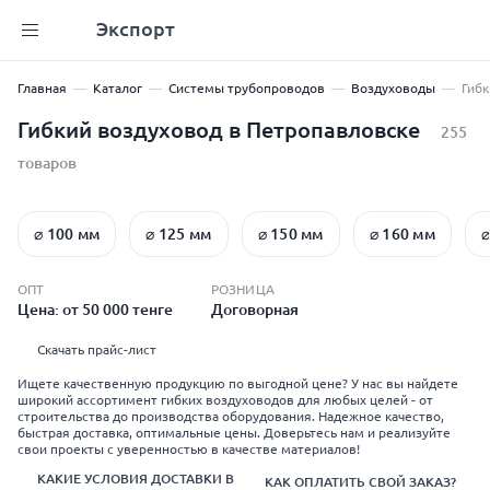
Экспорт
Главная
Каталог
Системы трубопроводов
Воздуховоды
Гибк
Гибкий воздуховод в Петропавловске
255
товаров
⌀ 100 мм
⌀ 125 мм
⌀ 150 мм
⌀ 160 мм
⌀
ОПТ
РОЗНИЦА
Цена: от 50 000 тенге
Договорная
Скачать прайс-лист
Ищете качественную продукцию по выгодной цене? У нас вы найдете
широкий ассортимент гибких воздуховодов для любых целей - от
строительства до производства оборудования. Надежное качество,
быстрая доставка, оптимальные цены. Доверьтесь нам и реализуйте
свои проекты с уверенностью в качестве материалов!
КАКИЕ УСЛОВИЯ ДОСТАВКИ В
КАК ОПЛАТИТЬ СВОЙ ЗАКАЗ?