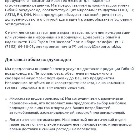
продукцию от компании Урал Тех Экспорт для надежных
строительных решений. Мы предоставляем широкий ассортимент
Гибкий воздуховод, соответствующих мировым стандартам ГОСТ, ТУ,
ASTM, EN, DIN. Наша продукция обладает высокой прочностью,
долговечностью и отличной адаптацией к разнообразным условиям
эксплуатации.
С нами легко связаться для заказа товара, получения консультации
или уточнения информации о продукции. Доверьтесь опыту и
надежности ТОО "Урал Тех Экспорт" при выборе: телефон ☎️ +7
(7152) 64-18-03, электронная почта ✉️ petropvl@exportural.kz.
Доставка гибких воздуховодов
Мы предлагаем широкий спектр услуг по доставке продукции Гибкий
воздуховод в г. Петропавловск, обеспечивая надежную и
своевременную транспортировку до Вашего предприятия.
Независимо от объемов и характеристик заказа, наша компания
готова предложить оптимальное решение:
Множество видов транспорта: Мы сотрудничаем с различными
перевозчиками, что позволяет нам предложить выбор наиболее
подходящего вида транспорта для Ваших потребностей -
автомобильный, железнодорожный, морской или авиационный.
Логистическая оптимизация: Наш опытный логистический отдел
гарантирует оптимальное маршрутное планирование, минимизируя
время доставки и снижая расходы на перевозку.