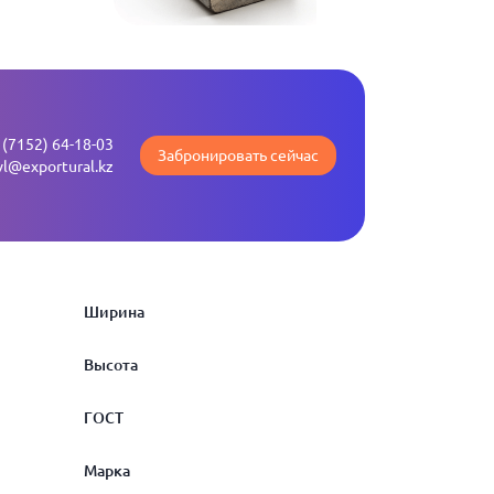
 (7152) 64-18-03
Забронировать сейчас
vl@exportural.kz
Ширина
Высота
3
ГОСТ
3.2
3
Марка
3.5