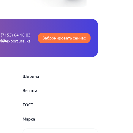
 (7152) 64-18-03
Забронировать сейчас
vl@exportural.kz
Ширина
Высота
6
ГОСТ
7
6
Марка
8
7
ГОСТ 18968-73