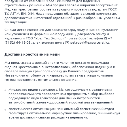
продукцию от компании Урал Тех Экспорт для надежных
строительных решений. Мы предоставляем широкий ассортимент
Медная крестовина, соответствующих мировым стандартам ГОСТ,
ТУ, ASTM, EN, DIN. Наша продукция обладает высокой прочностью,
долговечностью и отличной адаптацией к разнообразным условиям
эксплуатации.
С нами легко связаться для заказа товара, получения консультации
или уточнения информации о продукции. Доверьтесь опыту и
надежности ТОО "Урал Тех Экспорт" при выборе: телефон ☎️ +7
(7152) 64-18-03, электронная почта ✉️ petropvl@exportural.kz.
Доставка крестовин из меди
Мы предлагаем широкий спектр услуг по доставке продукции
Медная крестовина в г. Петропавловск, обеспечивая надежную и
своевременную транспортировку до Вашего предприятия.
Независимо от объемов и характеристик заказа, наша компания
готова предложить оптимальное решение:
Множество видов транспорта: Мы сотрудничаем с различными
перевозчиками, что позволяет нам предложить выбор наиболее
подходящего вида транспорта для Ваших потребностей -
автомобильный, железнодорожный, морской или авиационный.
Логистическая оптимизация: Наш опытный логистический отдел
гарантирует оптимальное маршрутное планирование, минимизируя
время доставки и снижая расходы на перевозку.