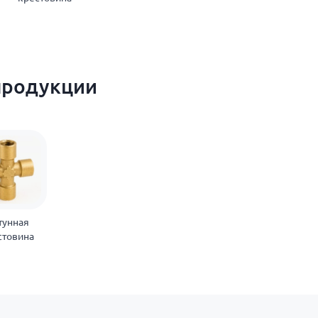
продукции
тунная
стовина