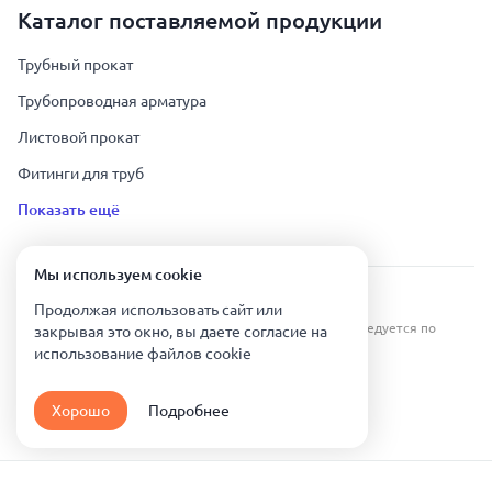
Каталог поставляемой продукции
Трубный прокат
Трубопроводная арматура
Листовой прокат
Фитинги для труб
Показать ещё
Мы используем сookie
Урал Тех Экспорт — Казахстан © 2019-
2026
.
Продолжая использовать сайт или
Все права защищены. Копирование информации преследуется по
закрывая это окно, вы даете согласие на
закону.
использование файлов сookie
Карта сайта
Хорошо
Подробнее
Политика конфиденциальности