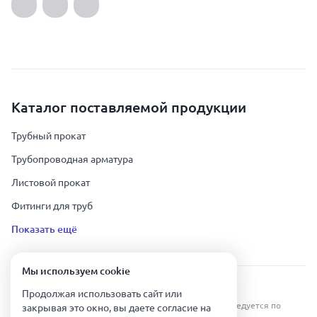
Каталог поставляемой продукции
Трубный прокат
Трубопроводная арматура
Листовой прокат
Фитинги для труб
Показать ещё
Мы используем сookie
Урал Тех Экспорт — Казахстан © 2019-
2026
.
Продолжая использовать сайт или
Все права защищены. Копирование информации преследуется по
закрывая это окно, вы даете согласие на
закону.