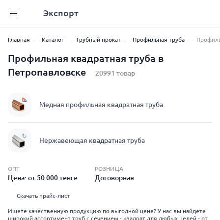
Экспорт
Главная
Каталог
Трубный прокат
Профильная труба
Профиль
Профильная квадратная труба в
Петропавловске
20991 товар
Медная профильная квадратная труба
Нержавеющая квадратная труба
ОПТ
РОЗНИЦА
Цена: от 50 000 тенге
Договорная
Скачать прайс-лист
Ищете качественную продукцию по выгодной цене? У нас вы найдете
широкий ассортимент труб с сечением - квадрат для любых целей - от