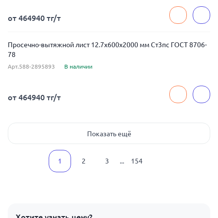
от 464940 тг/т
Просечно-вытяжной лист 12.7x600x2000 мм Ст3пс ГОСТ 8706-
78
Арт.588-2895893
В наличии
от 464940 тг/т
Показать ещё
1
2
3
...
154
Хотите узнать цену?