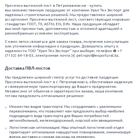
Просечно-вытяжной лист в Петропавловске - купить
высококачественную продукцию от компании Урал Тех Экспорт для
надежных строительных решений. Мы предоставляем широкий
ассортимент Просечно-вытяжной лист, соответствующих мировым
стандартам ГОСТ, ТУ, ASTM, EN, DIN. Наша продукция обладает
высокой прочностью, долговечностью и отличной адаптацией к
разнообразным условиям эксплуатации.
С нами легко связаться для заказа товара, получения консультации
или уточнения информации о продукции. Доверьтесь опыту и
надежности ТОО "Урал Тех Экспорт" при выборе: телефон ☎️ +7
(7152) 64-18-03, электронная почта ✉️ petropvl@exportural.kz.
Доставка ПВЛ-листов
Мы предлагаем широкий спектр услуг по доставке продукции
Просечно-вытяжной лист в г. Петропавловск, обеспечивая надежную
и своевременную транспортировку до Вашего предприятия.
Независимо от объемов и характеристик заказа, наша компания
готова предложить оптимальное решение:
Множество видов транспорта: Мы сотрудничаем с различными
перевозчиками, что позволяет нам предложить выбор наиболее
подходящего вида транспорта для Ваших потребностей -
автомобильный, железнодорожный, морской или авиационный.
Логистическая оптимизация: Наш опытный логистический отдел
гарантирует оптимальное маршрутное планирование, минимизируя
время доставки и снижая расходы на перевозку.