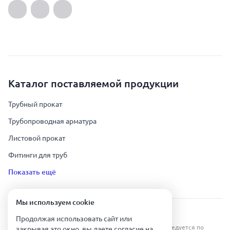
Каталог поставляемой продукции
Трубный прокат
Трубопроводная арматура
Листовой прокат
Фитинги для труб
Показать ещё
Мы используем сookie
Урал Тех Экспорт — Казахстан © 2019-
2026
.
Продолжая использовать сайт или
Все права защищены. Копирование информации преследуется по
закрывая это окно, вы даете согласие на