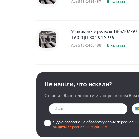
Арт.513-2465487
В наличии
Усовиковые рельсы 180x102x97.
ТУ 32ЦП-804-94 УР65
Арт.513-2465488
В наличии
Не нашли, что искали?
Оставьте Ваш телефон и мы перезвоним Вам д
Я даю согласие на обработку своих персональн
защиты персональных данных