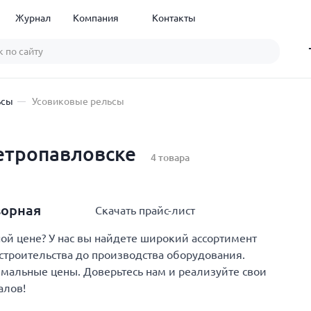
Журнал
Компания
Контакты
ьсы
Усовиковые рельсы
етропавловске
4 товара
ворная
Скачать прайс-лист
й цене? У нас вы найдете широкий ассортимент
строительства до производства оборудования.
имальные цены. Доверьтесь нам и реализуйте свои
алов!