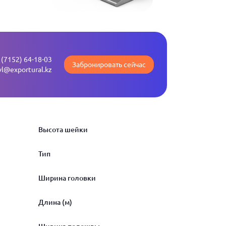
 (7152) 64-18-03
Забронировать сейчас
vl@exportural.kz
Высота шейки
Тип
102
Ширина головки
УР65
Длина (м)
97.5