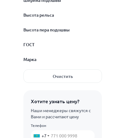
Ширина подошвы
6
Высота рельса
12.5
150
Высота пера подошвы
180
ГОСТ
12.7
Марка
ГОСТ 24182-80
Очистить
ТУ 32ЦП-804-94
М76В
Э76
Хотите узнать цену?
Наши менеджеры свяжутся с
Вами и рассчитают цену
Телефон
+7