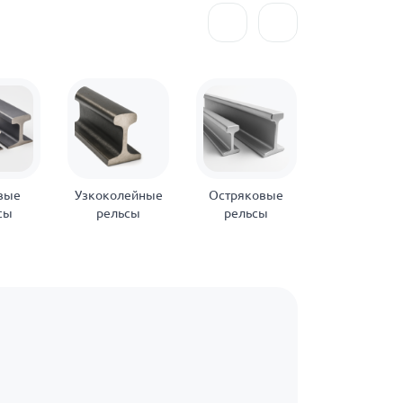
вые
Узкоколейные
Остряковые
Рудничны
сы
рельсы
рельсы
рельсы