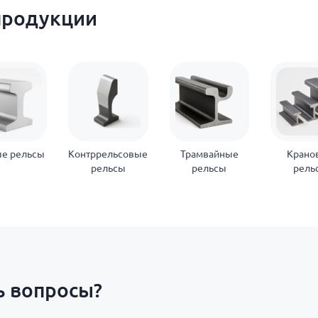
продукции
е рельсы
Контррельсовые
Трамвайные
Крано
рельсы
рельсы
рель
ь вопросы?