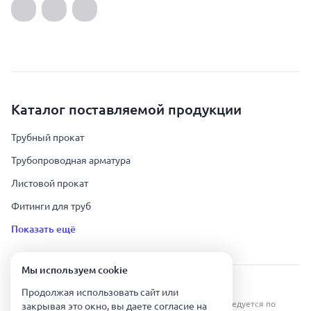
Каталог поставляемой продукции
Трубный прокат
Трубопроводная арматура
Листовой прокат
Фитинги для труб
Показать ещё
Мы используем сookie
Урал Тех Экспорт — Казахстан © 2019-
2026
.
Продолжая использовать сайт или
Все права защищены. Копирование информации преследуется по
закрывая это окно, вы даете согласие на