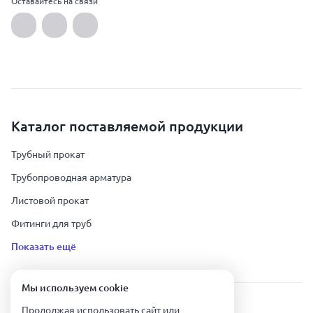
Оставайтесь на связи
Каталог поставляемой продукции
Трубный прокат
Трубопроводная арматура
Листовой прокат
Фитинги для труб
Показать ещё
Мы используем сookie
Урал Тех Экспорт — Казахстан © 2019-
2026
.
Продолжая использовать сайт или