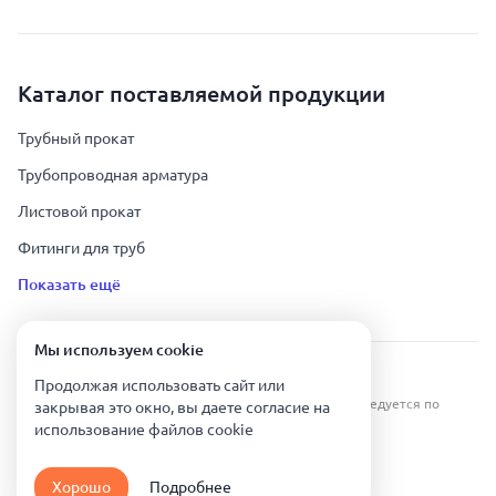
Каталог поставляемой продукции
Трубный прокат
Трубопроводная арматура
Листовой прокат
Фитинги для труб
Показать ещё
Мы используем сookie
Урал Тех Экспорт — Казахстан © 2019-
2026
.
Продолжая использовать сайт или
Все права защищены. Копирование информации преследуется по
закрывая это окно, вы даете согласие на
закону.
использование файлов сookie
Карта сайта
Хорошо
Подробнее