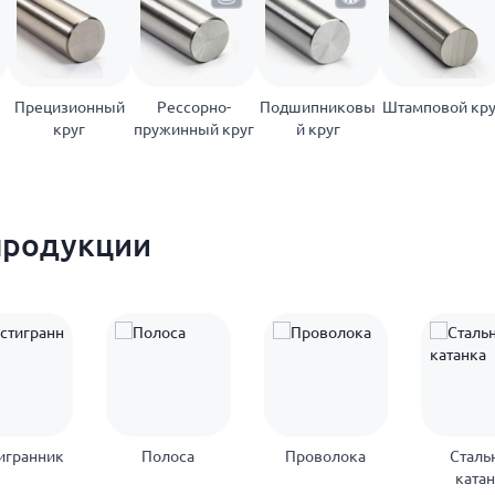
Прецизионный
Рессорно-
Подшипниковы
Штамповой кру
круг
пружинный круг
й круг
продукции
игранник
Полоса
Проволока
Сталь
ката