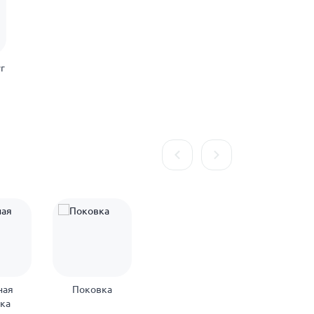
г
ная
Поковка
нка