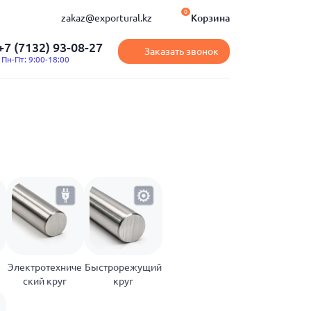
0
Корзина
zakaz@exportural.kz
+7 (7132) 93-08-27
Заказать звонок
Пн-Пт: 9:00-18:00
Электротехниче
Быстрорежущий
ский круг
круг