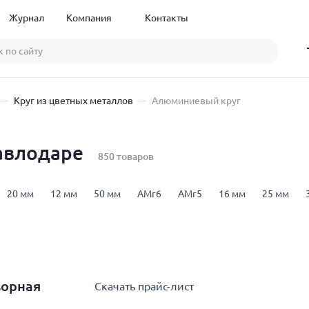
Журнал
Компания
Контакты
Круг из цветных металлов
Алюминиевый круг
авлодаре
850 товаров
20 мм
12 мм
50 мм
АМг6
АМг5
16 мм
25 мм
ворная
Скачать прайс-лист