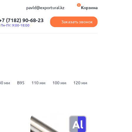
0
pavld@exportural.kz
Корзина
+7 (7182) 90-68-23
Заказать звонок
Пн-Пт: 9:00-18:00
30 мм
В95
110 мм
100 мм
120 мм