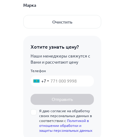
8
Марка
10
ГОСТ 21488-97
Очистить
12
1915
14
1925
Показать ещё
Хотите узнать цену?
16
АВ
Наши менеджеры свяжутся с
18
Вами и рассчитают цену
АД
20
Телефон
Показать ещё
АД0
25
+7
АД1
30
АД31
Отправить
35
АД33
Я даю согласие на обработку
40
своих персональных данных в
АД35
соответствии с
Политикой в
45
отношении обработки и
АК4
защиты персональных данных
50