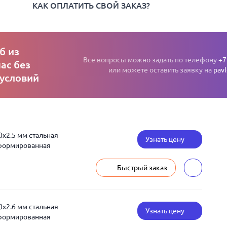
КАК ОПЛАТИТЬ СВОЙ ЗАКАЗ?
б из
Все вопросы можно задать по телефону
+7
ас без
или можете оставить заявку на
pav
 условий
0x2.5 мм стальная
Узнать цену
еформированная
Быстрый заказ
0x2.6 мм стальная
Узнать цену
еформированная