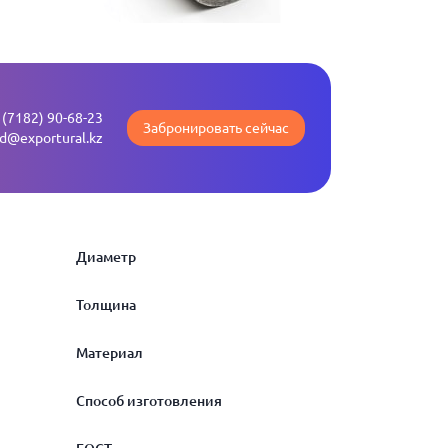
 (7182) 90-68-23
Забронировать сейчас
ld@exportural.kz
Диаметр
Толщина
20
Материал
22
2.5
Способ изготовления
25
2.6
стальная