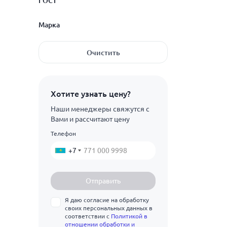
ГОСТ
28
2.8
Показать ещё
30
горячедеформированная
Марка
3
32
Показать ещё
3.2
ГОСТ 32528-2013
Очистить
35
3.5
09Г2С
38
4
10Г2
Хотите узнать цену?
40
4.5
12ХН2
Наши менеджеры свяжутся с
42
5
Вами и рассчитают цену
15ХМ
45
Телефон
5.5
Показать ещё
20Х
50
+7
6
30ХГСА
51
6.5
30ХМА
Отправить
54
7
40Х
Я даю согласие на обработку
57
7.5
своих персональных данных в
Ст10
соответствии с
Политикой в
60
отношении обработки и
8