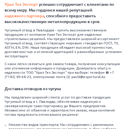
Урал Тех Экспорт
успешно сотрудничает с клиентами по
всему миру. Мы гордимся нашей репутацией
надежного партнера
, способного предоставить
высококачественную металлопродукцию в срок.
Чугунный отвод в Павлодаре - купить высококачественную
продукцию от компании Урал Тех Экспорт для надежных
строительных решений. Мы предоставляем широкий ассортимент
Чугунный отвод, соответствующих мировым стандартам ГОСТ, ТУ,
ASTM, EN, DIN. Наша продукция обладает высокой прочностью,
долговечностью и отличной адаптацией к разнообразным условиям
эксплуатации.
С нами легко связаться для заказа товара, получения консультации
или уточнения информации о продукции. Доверьтесь опыту и
надежности ТОО "Урал Тех Экспорт" при выборе: телефон ☎️ +7
(7182) 90-68-23, электронная почта ✉️ pavld@exportural.kz.
Доставка отоводов из чугуна
Мы предлагаем широкий спектр услуг по доставке продукции
Чугунный отвод в г. Павлодар, обеспечивая надежную и
своевременную транспортировку до Вашего предприятия.
Независимо от объемов и характеристик заказа, наша компания
готова предложить оптимальное решение:
Множество видов транспорта: Мы сотрудничаем с различными
перевозчиками, что позволяет нам предложить выбор наиболее