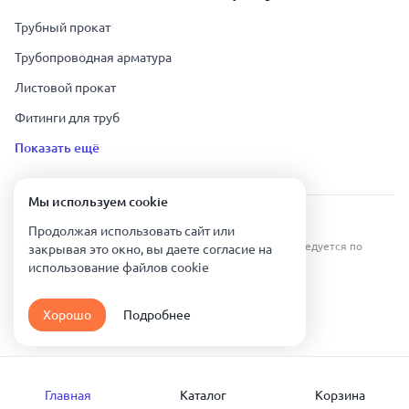
Трубный прокат
Трубопроводная арматура
Листовой прокат
Фитинги для труб
Показать ещё
Мы используем сookie
Урал Тех Экспорт — Казахстан © 2019-
2026
.
Продолжая использовать сайт или
Все права защищены. Копирование информации преследуется по
закрывая это окно, вы даете согласие на
закону.
использование файлов сookie
Карта сайта
Хорошо
Подробнее
Политика конфиденциальности
Главная
Каталог
Корзина