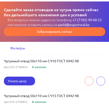
Сделайте заказ отоводов из чугуна прямо сейчас
без дальнейшего изменения цен и условий
Все вопросы можно задать по телефону
+7 (7182) 90-68-23
или можете оставить заявку на
pavld@exportural.kz
Забронировать сейчас
Фильтры
Чугунный отвод 50x110 мм СЧ10 ГОСТ 6942-98
Арт.555-2790854
В наличии
Узнать цену
Чугунный отвод 50x110 мм СЧ15 ГОСТ 6942-98
Арт.555-2790855
В наличии