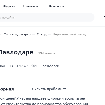
Журнал
Компания
Контакты
Фитинги для труб
Отвод
Нержавеющий отвод
Павлодаре
194 товара
ной
ГОСТ 17375-2001
резьбовой
ворная
Скачать прайс-лист
й цене? У нас вы найдете широкий ассортимент
от строительства до производства оборудования.