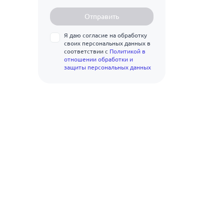
7
80
50.8
Отправить
8
100
51
Я даю согласие на обработку
10
125
своих персональных данных в
52
соответствии с
Политикой в
12
150
отношении обработки и
57
защиты персональных данных
200
60
250
60.3
300
70
350
76
400
76.1
500
88.9
89
104