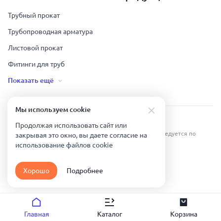
Трубный прокат
Трубопроводная арматура
Листовой прокат
Фитинги для труб
Показать ещё
Мы используем сookie
Урал Тех Экспорт — Казахстан © 2019-
2026
.
Продолжая использовать сайт или
Все права защищены. Копирование информации преследуется по
закрывая это окно, вы даете согласие на
закону.
использование файлов сookie
Карта сайта
Хорошо
Подробнее
Политика конфиденциальности
Главная
Каталог
Корзина