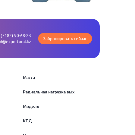
 (7182) 90-68-23
Забронировать сейчас
ld@exportural.kz
Масса
Радиальная нагрузка вых
27
Модель
37
100
КПД
55
120
1Ц2У-100