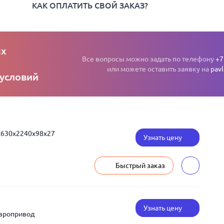
КАК ОПЛАТИТЬ СВОЙ ЗАКАЗ?
ых
Все вопросы можно задать по телефону
+7
или можете оставить заявку на
pav
 условий
x630x2240x98x27
Узнать цену
Быстрый заказ
Узнать цену
Европривод