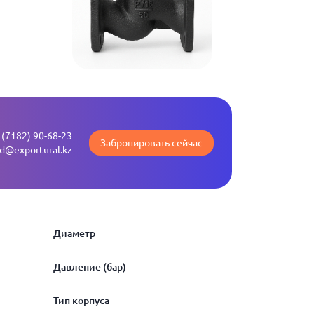
 (7182) 90-68-23
Забронировать сейчас
ld@exportural.kz
Диаметр
Давление (бар)
10
Тип корпуса