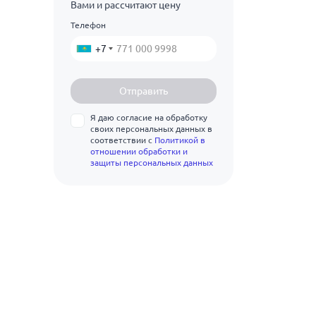
130
Вами и рассчитают цену
300
Телефон
140
350
+7
145
400
150
Отправить
155
Я даю согласие на обработку
160
своих персональных данных в
соответствии с
Политикой в
отношении обработки и
170
защиты персональных данных
175
180
200
210
225
230