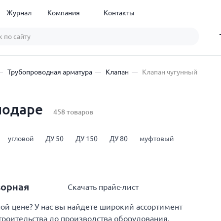
Журнал
Компания
Контакты
Трубопроводная арматура
Клапан
Клапан чугунный
лодаре
458 товаров
угловой
ДУ 50
ДУ 150
ДУ 80
муфтовый
ворная
Скачать прайс-лист
й цене? У нас вы найдете широкий ассортимент
строительства до производства оборудования.