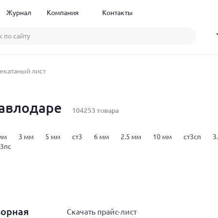
Журнал
Компания
Контакты
екатаный лист
Павлодаре
104253 товара
мм
3 мм
5 мм
ст3
6 мм
2.5 мм
10 мм
ст3сп
3
т3пс
ворная
Скачать прайс-лист