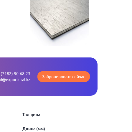
 (7182) 90-68-23
Забронировать сейчас
ld@exportural.kz
Толщина
Длина (мм)