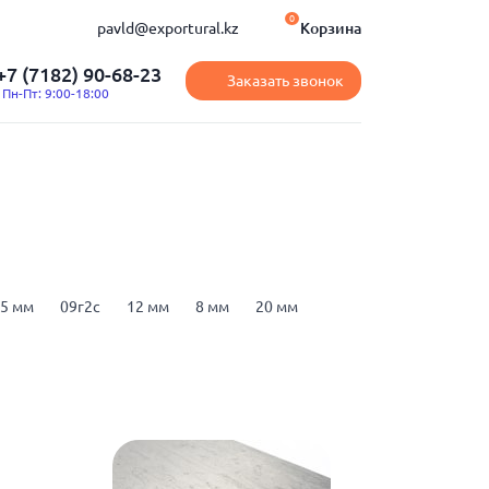
0
pavld@exportural.kz
Корзина
+7 (7182) 90-68-23
Заказать звонок
Пн-Пт: 9:00-18:00
.5 мм
09г2с
12 мм
8 мм
20 мм