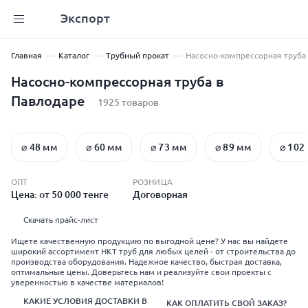
Экспорт
Главная
Каталог
Трубный прокат
Насосно-компрессорная труба
Насосно-компрессорная труба в
Павлодаре
1925 товаров
⌀ 48 мм
⌀ 60 мм
⌀ 73 мм
⌀ 89 мм
⌀ 102
ОПТ
РОЗНИЦА
Цена: от 50 000 тенге
Договорная
Скачать прайс-лист
Ищете качественную продукцию по выгодной цене? У нас вы найдете
широкий ассортимент НКТ труб для любых целей - от строительства до
производства оборудования. Надежное качество, быстрая доставка,
оптимальные цены. Доверьтесь нам и реализуйте свои проекты с
уверенностью в качестве материалов!
КАКИЕ УСЛОВИЯ ДОСТАВКИ В
КАК ОПЛАТИТЬ СВОЙ ЗАКАЗ?