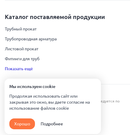
Каталог поставляемой продукции
Трубный прокат
Трубопроводная арматура
Листовой прокат
Фитинги для труб
Показать ещё
Мы используем сookie
Урал Тех Экспорт — Казахстан © 2019-
2026
.
Продолжая использовать сайт или
Все права защищены. Копирование информации преследуется по
закрывая это окно, вы даете согласие на
закону.
использование файлов сookie
Карта сайта
Хорошо
Подробнее
Политика конфиденциальности