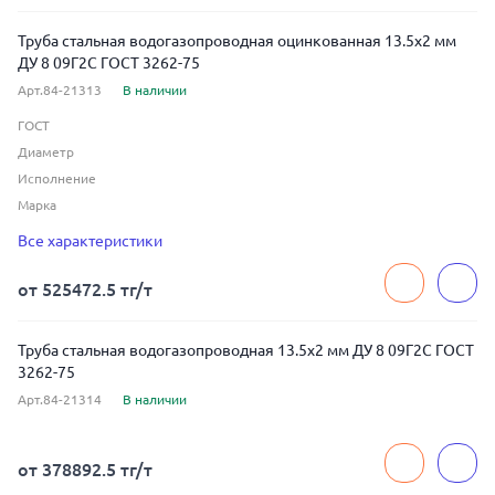
Труба стальная водогазопроводная оцинкованная 13.5x2 мм
ДУ 8 09Г2С ГОСТ 3262-75
Арт.84-21313
В наличии
ГОСТ
Диаметр
Исполнение
Марка
Способ изготовления
Все характеристики
Тип покрытия
Толщина
от 525472.5 тг/т
Условный диаметр
Труба стальная водогазопроводная 13.5x2 мм ДУ 8 09Г2С ГОСТ
3262-75
Арт.84-21314
В наличии
от 378892.5 тг/т