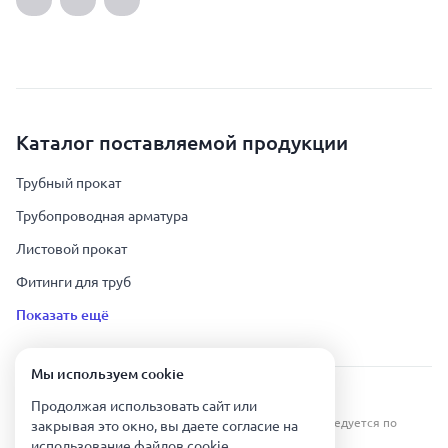
Каталог поставляемой продукции
Трубный прокат
Трубопроводная арматура
Листовой прокат
Фитинги для труб
Показать ещё
Мы используем сookie
Урал Тех Экспорт — Казахстан © 2019-
2026
.
Продолжая использовать сайт или
Все права защищены. Копирование информации преследуется по
закрывая это окно, вы даете согласие на
закону.
использование файлов сookie